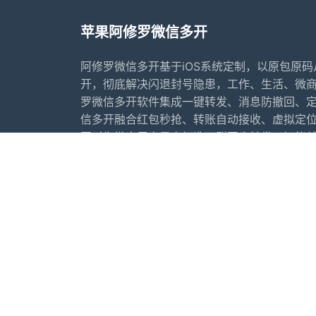
苹果阿修罗微信多开
阿修罗微信多开基于iOS系统定制，以原包原
开，彻底解决闪退封号隐患，工作、生活、微
罗微信多开软件集成一键转发、消息防撤回、
信多开融合红包秒抢、转账自动接收、虚拟定
同时为微商用户量身打造万群同步转发、智能
变利器。
首页
常见问题
行业动态
更新日志
苹果微信多开软件推荐
苹果微
友情链接：
苹果香微信多开
犬夜叉微信多