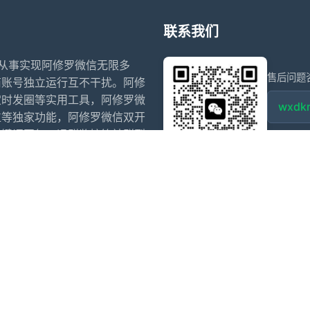
联系我们
码从事实现阿修罗微信无限多
售后问题
商账号独立运行互不干扰。阿修
定时发圈等实用工具，阿修罗微
wxdkr
位等独家功能，阿修罗微信双开
关键词回复、退群监控等社群裂
点击微信
信多开软件
苹果微信分身
阿修罗微信分身多开官网
代拍退单
开
夜游神微信多开
小寒微信多开